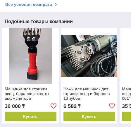
Все условия возврата
Подобные товары компании
Машинка для стрижки
Ножи для машинок для
Маши
овец, баранов и коз, от
стрижки овец и баранов
овец
аккумулятора
13 зубов
001"
36 000
6 582
35 
₸
₸
Купить
Купить