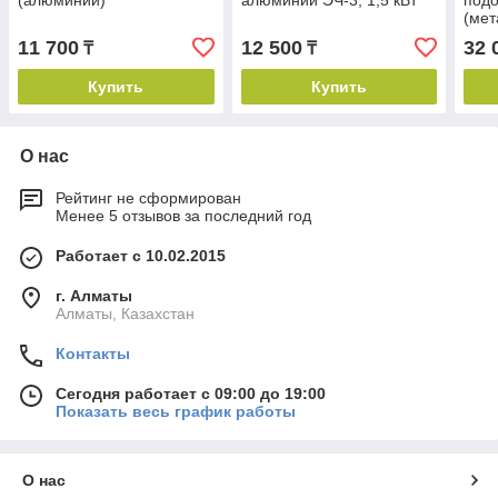
(алюминий)
алюминий ЭЧ-3, 1,5 кВт
подо
(мет
11 700
12 500
32 
₸
₸
Купить
Купить
О нас
Рейтинг не сформирован
Менее 5 отзывов за последний год
Работает с 10.02.2015
г. Алматы
Алматы, Казахстан
Контакты
Сегодня работает с 09:00 до 19:00
Показать весь график работы
О нас