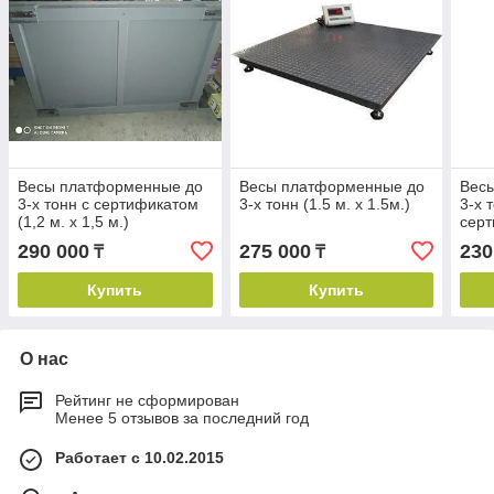
Весы платформенные до
Весы платформенные до
Вес
3-х тонн с сертификатом
3-х тонн (1.5 м. х 1.5м.)
3-х 
(1,2 м. х 1,5 м.)
серт
290 000
275 000
230
₸
₸
Купить
Купить
О нас
Рейтинг не сформирован
Менее 5 отзывов за последний год
Работает с 10.02.2015