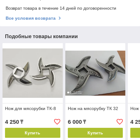
Возврат товара в течение 14 дней по договоренности
Все условия возврата
Подобные товары компании
Нож для мясорубки ТК-8
Нож на мясорубку ТК 32
Нож 
4 250
6 000
4 2
₸
₸
Купить
Купить