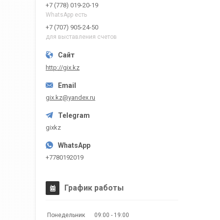
+7 (778) 019-20-19
WhatsApp есть
+7 (707) 905-24-50
для выставления счетов
http://gix.kz
gix.kz@yandex.ru
gixkz
+7780192019
График работы
Понедельник
09:00
19:00