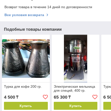
Возврат товара в течение 14 дней по договоренности
Все условия возврата
Подобные товары компании
Турка для кофе 200 гр.
Электрическая мельница
Турк
для специй, 400 гр.
4 500
65 300
6 5
₸
₸
Купить
Купить