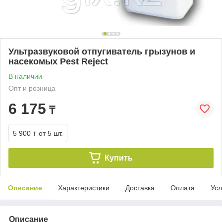
Ультразвуковой отпугиватель грызунов и
насекомых Pest Reject
В наличии
Опт и розница
6 175
₸
5 900 ₸
от 5 шт.
Купить
Описание
Характеристики
Доставка
Оплата
Усл
Описание