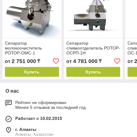
Сепаратор
Сепаратор
Сеп
молокоочиститель
сливкоотделитель РОТОР-
слив
РОТОР-ОМС-1
ОСРП-1Н
ОС-
2 751 000
4 781 000
от
₸
от
₸
от
Купить
Купить
О нас
Рейтинг не сформирован
Менее 5 отзывов за последний год
Работает с 10.02.2015
г. Алматы
Алматы, Казахстан