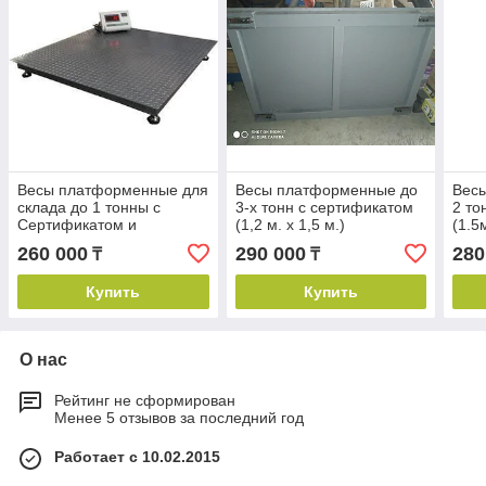
Весы платформенные для
Весы платформенные до
Вес
склада до 1 тонны с
3-х тонн с сертификатом
2 то
Сертификатом и
(1,2 м. х 1,5 м.)
(1.5м
Поверкой (1.2м. х 1.5 м.)
260 000
290 000
280
₸
₸
Купить
Купить
О нас
Рейтинг не сформирован
Менее 5 отзывов за последний год
Работает с 10.02.2015