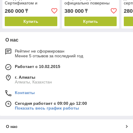
Сертификатом и
официально поверены
серт
Поверкой (1.2м. х 1.5 м.)
(1.5 м. х 2 м.)
(1 м.
260 000
380 000
280
₸
₸
Купить
Купить
О нас
Рейтинг не сформирован
Менее 5 отзывов за последний год
Работает с 10.02.2015
г. Алматы
Алматы, Казахстан
Контакты
Сегодня работает с 09:00 до 12:00
Показать весь график работы
О нас