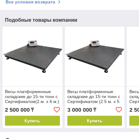
Все условия возврата
Подобные товары компании
Весы платформенные
Весы платформенные
Вес
складские до 15-ти тонн с
складские до 15-ти тонн с
скла
Сертификатом(2.м. х 6 м.)
Сертификатом (2.5 м. х 5
Серт
м.)
2 500 000
3 000 000
2 5
₸
₸
Купить
Купить