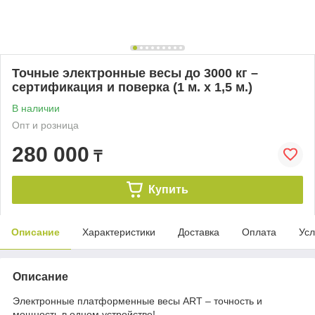
Точные электронные весы до 3000 кг –
сертификация и поверка (1 м. х 1,5 м.)
В наличии
Опт и розница
280 000
₸
Купить
Описание
Характеристики
Доставка
Оплата
Усл
Описание
Электронные платформенные весы ART – точность и
мощность в одном устройстве!