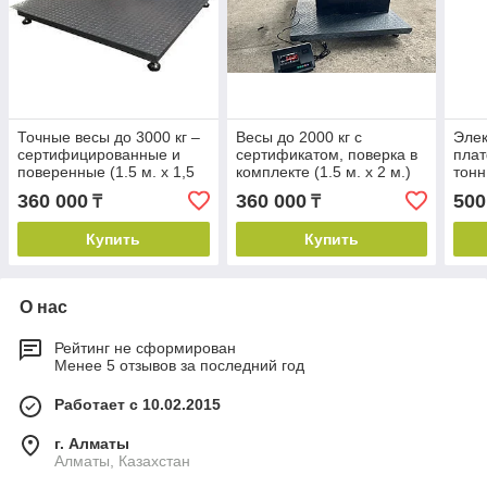
Точные весы до 3000 кг –
Весы до 2000 кг с
Эле
сертифицированные и
сертификатом, поверка в
пла
поверенные (1.5 м. х 1,5
комплекте (1.5 м. х 2 м.)
тонн
м.)
пове
360 000
360 000
500
₸
₸
Купить
Купить
О нас
Рейтинг не сформирован
Менее 5 отзывов за последний год
Работает с 10.02.2015
г. Алматы
Алматы, Казахстан