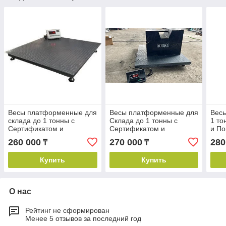
Весы платформенные для
Весы платформенные для
Вес
склада до 1 тонны с
Склада до 1 тонны с
1 то
Сертификатом и
Сертификатом и
и По
Поверкой (1.2м. х 1.5 м.)
Поверкой (1.2м. х 1.2м.)
260 000
270 000
280
₸
₸
Купить
Купить
О нас
Рейтинг не сформирован
Менее 5 отзывов за последний год