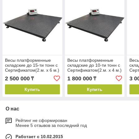
Весы платформенные
Весы платформенные
Вес
складские до 15-ти тонн с
складские до 10-ти тонн с
скла
Сертификатом(2.м. х 6 м.)
Сертификатом(2.м. х 4 м.)
Серт
м.)
2 500 000
1 800 000
3 0
₸
₸
Купить
Купить
О нас
Рейтинг не сформирован
Менее 5 отзывов за последний год
Работает с 10.02.2015