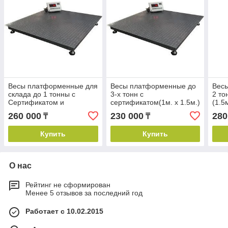
Весы платформенные для
Весы платформенные до
Вес
склада до 1 тонны с
3-х тонн с
2 то
Сертификатом и
сертификатом(1м. х 1.5м.)
(1.5м
Поверкой (1.2м. х 1.5 м.)
260 000
230 000
280
₸
₸
Купить
Купить
О нас
Рейтинг не сформирован
Менее 5 отзывов за последний год
Работает с 10.02.2015