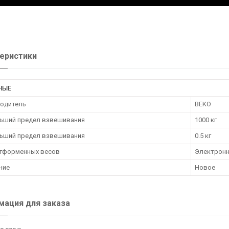
еристики
НЫЕ
одитель
BEKO
ьший предел взвешивания
1000 кг
ьший предел взвешивания
0.5 кг
атформенных весов
Электрон
ние
Новое
ация для заказа