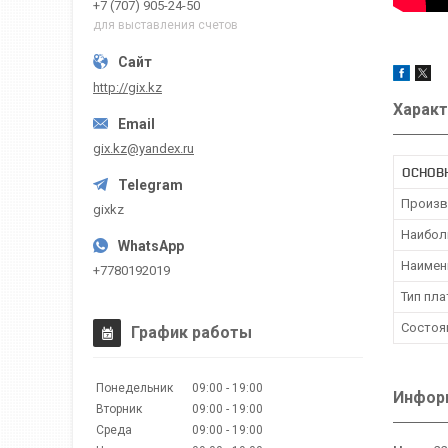
+7 (707) 905-24-50
для выставления счетов
http://gix.kz
Характ
gix.kz@yandex.ru
ОСНОВ
Произв
gixkz
Наибол
Наимен
+7780192019
Тип пл
Состоя
График работы
Понедельник
09:00
19:00
Информ
Вторник
09:00
19:00
Среда
09:00
19:00