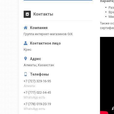
Характе
Раз
Вре
Контакты
Мин
Также ос
сертифи
Группа интернет-магазинов GiX
Крис
Алматы, Казахстан
+7 (727) 329-16-95
Алматы
+7 (777) 022-34-45
WhatsApp есть
+7 (778) 019-20-19
WhatsApp есть