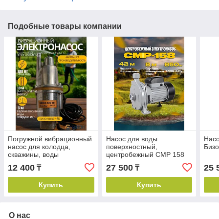
Подобные товары компании
Погружной вибрационный
Насос для воды
Нас
насос для колодца,
поверхностный,
Бизо
скважины, воды
центробежный CMP 158
12 400
27 500
25 
₸
₸
Купить
Купить
О нас