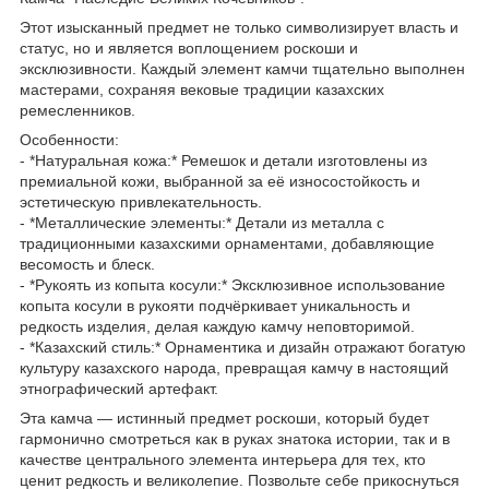
Этот изысканный предмет не только символизирует власть и
статус, но и является воплощением роскоши и
эксклюзивности. Каждый элемент камчи тщательно выполнен
мастерами, сохраняя вековые традиции казахских
ремесленников.
Особенности:
- *Натуральная кожа:* Ремешок и детали изготовлены из
премиальной кожи, выбранной за её износостойкость и
эстетическую привлекательность.
- *Металлические элементы:* Детали из металла с
традиционными казахскими орнаментами, добавляющие
весомость и блеск.
- *Рукоять из копыта косули:* Эксклюзивное использование
копыта косули в рукояти подчёркивает уникальность и
редкость изделия, делая каждую камчу неповторимой.
- *Казахский стиль:* Орнаментика и дизайн отражают богатую
культуру казахского народа, превращая камчу в настоящий
этнографический артефакт.
Эта камча — истинный предмет роскоши, который будет
гармонично смотреться как в руках знатока истории, так и в
качестве центрального элемента интерьера для тех, кто
ценит редкость и великолепие. Позвольте себе прикоснуться