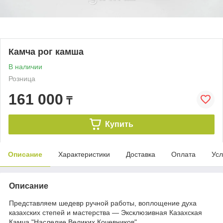
Камча рог камша
В наличии
Розница
161 000
₸
Купить
Описание
Характеристики
Доставка
Оплата
Усл
Описание
Представляем шедевр ручной работы, воплощение духа
казахских степей и мастерства — Эксклюзивная Казахская
Камча "Наследие Великих Кочевников".