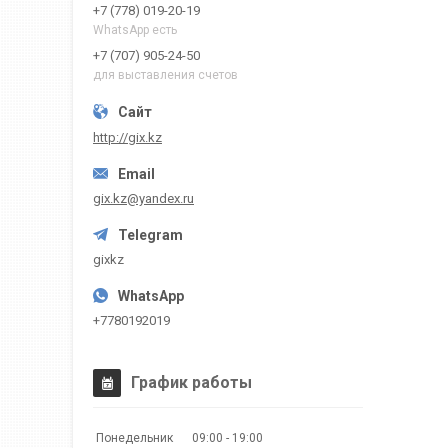
+7 (778) 019-20-19
WhatsApp есть
+7 (707) 905-24-50
для выставления счетов
http://gix.kz
gix.kz@yandex.ru
gixkz
+7780192019
График работы
Понедельник
09:00
19:00