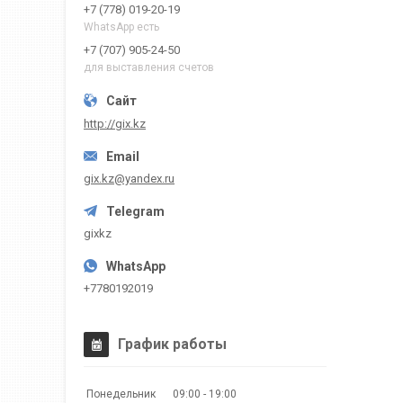
+7 (778) 019-20-19
WhatsApp есть
+7 (707) 905-24-50
для выставления счетов
http://gix.kz
gix.kz@yandex.ru
gixkz
+7780192019
График работы
Понедельник
09:00
19:00