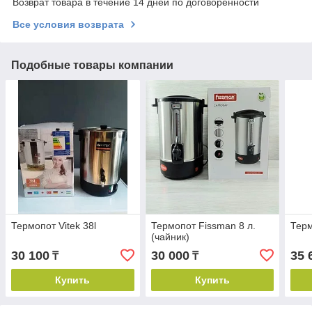
Возврат товара в течение 14 дней по договоренности
Все условия возврата
Подобные товары компании
Термопот Vitek 38l
Термопот Fissman 8 л.
Терм
(чайник)
30 100
30 000
35 
₸
₸
Купить
Купить