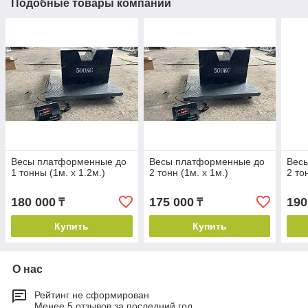
Подобные товары компании
Весы платформенные до
Весы платформенные до
Вес
1 тонны (1м. х 1.2м.)
2 тонн (1м. х 1м.)
2 то
180 000
175 000
190
₸
₸
Купить
Купить
О нас
Рейтинг не сформирован
Менее 5 отзывов за последний год