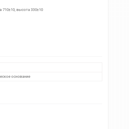
а 710±10, высота 330±10
еское основание