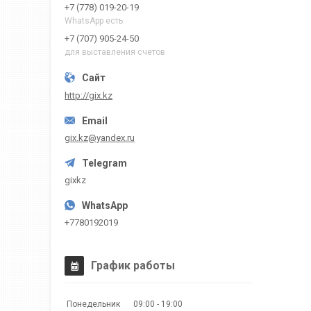
+7 (778) 019-20-19
WhatsApp есть
+7 (707) 905-24-50
для выставления счетов
http://gix.kz
gix.kz@yandex.ru
gixkz
+7780192019
График работы
Понедельник
09:00
19:00