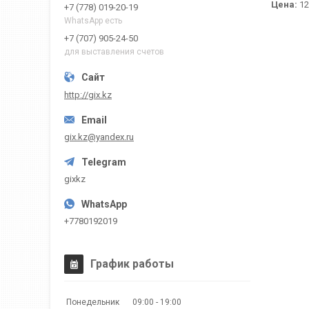
Цена:
12
+7 (778) 019-20-19
WhatsApp есть
+7 (707) 905-24-50
для выставления счетов
http://gix.kz
gix.kz@yandex.ru
gixkz
+7780192019
График работы
Понедельник
09:00
19:00