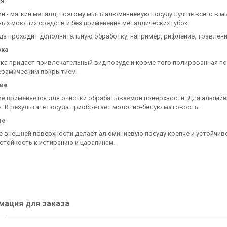
я.
 - мягкий металл, поэтому мыть алюминиевую посуду лучше всего в м
ых моющих средств и без применения металлических губок.
да проходит дополнительную обработку, например, рифление, травлени
вка
а придает привлекательный вид посуде и кроме того полированная пос
ерамическим покрытием.
ие
ие применяется для очистки обрабатываемой поверхности. Для алюмин
. В результате посуда приобретает молочно-белую матовость.
ие
е внешней поверхности делает алюминиевую посуду крепче и устойчив
стойкость к истиранию и царапинам.
ация для заказа