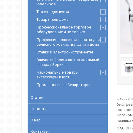
ювелиров
Техника для кухни
Товары для дома
Профессиональное торговое
оборудование и не только
Профессиональные аппараты для
сельского хозяйства, дачи и дома
Станки и электроинструменты
Запчасти ( оригинал) на доильный
аппарат Зорька
Национальные товары,
аксессуары и юрты
Промышленные Сепараторы
Статьи
Чайник Э
быстрее,
Новости
полирова
Эргономи
О нас
чайника 
ОАО ЭРГ
Контакты