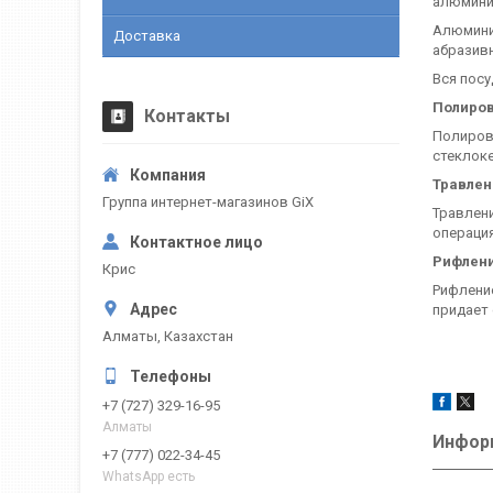
алюмини
Алюминий
Доставка
абразивн
Вся посу
Полиро
Контакты
Полировк
стеклок
Травлен
Группа интернет-магазинов GiX
Травлен
операция
Рифлен
Крис
Рифлени
придает 
Алматы, Казахстан
+7 (727) 329-16-95
Алматы
Информ
+7 (777) 022-34-45
WhatsApp есть