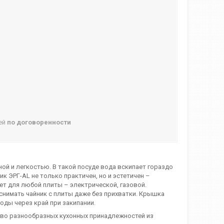
ней
по договоренности
й и легкостью. В такой посуде вода вскипает гораздо
к ЭРГ-AL не только практичен, но и эстетичен –
т для любой плиты – электрической, газовой.
снимать чайник с плиты даже без прихватки. Крышка
оды через край при закипании.
тво разнообразных кухонных принадлежностей из