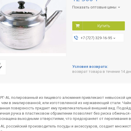
Показать оптовые цены
Купить
+7 (727) 329-16-95
возврат товара в течение 14 д
РГ-AL полированный из пищевого алюминия привлекают невысокой цено
 чем в эмалированной, или изготовленной из нержавеющей стали. Чайни
нная поверхность придает ему привлекательный внешний вид. Подойде
чная ручка в пластиковом обрамлении позволяет без риска обжечься 
оснащена выходными отверстиями, что предохраняет от переливания в
-AL российский производитель посуды и аксессуаров, создает множес