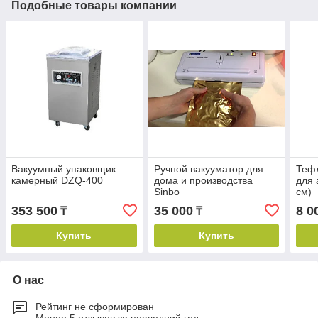
Подобные товары компании
Вакуумный упаковщик
Ручной вакууматор для
Теф
камерный DZQ-400
дома и производства
для 
Sinbo
см)
353 500
35 000
8 0
₸
₸
Купить
Купить
О нас
Рейтинг не сформирован