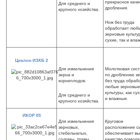
прекрасное каче
Для среднего и
дробления.
крупного хозяйства.
Нож без труда
обработает люб
зерновые культур
сухие, так и вла
Циклон ИЗКБ 2
Для измельчения
Молотковая сис
зерна и
по дроблению з
корнеплодов.
без труда обраб
любые зерновые
культуры, как сух
Для среднего и
и влажные.
крупного хозяйства.
ИКОР 05
Для измельчения
Круговое
зерновых,
расположение си
стебельчатых,
обеспечивает вы
соломы, травы,
качество помола